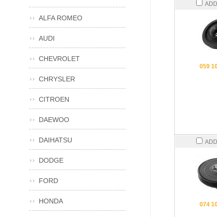
ADD
ALFA ROMEO
AUDI
CHEVROLET
059 1
CHRYSLER
CITROEN
DAEWOO
DAIHATSU
ADD
DODGE
FORD
HONDA
074 1