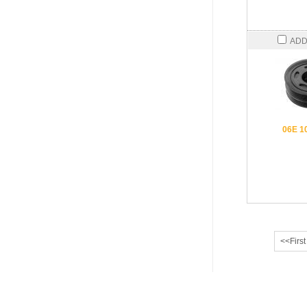
ADD
06E 1
<<First